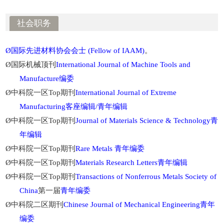
社会职务
Ø
国际先进材料协会
会士
(Fellow of IAAM)
。
Ø
国际机械顶刊
International Journal of Machine Tools and
Manufacture
编委
Ø
中科院一区
Top
期刊
International Journal of Extreme
Manufacturing
客座编辑
/
青年编辑
Ø
中科院一区
Top
期刊
Journal of Materials Science & Technology
青
年编辑
Ø
中科院一区
Top
期刊
Rare Metals
青年编委
Ø
中科院一区
Top
期刊
Materials Research Letters
青年编辑
Ø
中科院一区
Top
期刊
Transactions of Nonferrous Metals Society of
China
第一届
青年编委
Ø
中科院二区期刊
Chinese Journal of Mechanical Engineering
青年
编委