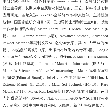
术研究院
(SIMTech)
资深科学家
(Senior Scientist)
、首席研究员和
博士生导师。长期从事金属增材制造装备、工艺、材料等基础和
应用研究。连续入选
2022-2025
全球前
2%
科学家榜单
。主持新加
坡和中国国家级研究项目
7
项，已指导博士后和博士生
8
名。以第
一作者和通讯作者在Mater. Today、
Int. J. Mach. Tools Manuf. (6
篇
)
、
Int. J. Extreme Manuf. (6
篇
)
、
Advanced Science
、
Advanced
Powder Materials
等期刊发表
SCI
论文
50余
篇，其中
IF
大于
14
的
20
篇，
ESI
热点和高被引
9
篇。出版增材制造署名专著
3
部。
Google
Scholar
被引
7000余
次，
H
因子
47
。担任
Int. J. Mach. Tools Manuf.
(
机械顶刊 IF18.8
)、
Journal of Materials Informatics
(IF 5.6)、
Materials Science in Additive Manufacturing、Materials
和
cMat
期
刊
编委
(Editorial Board)
。同时，担任中科院一区期刊
Int. J.
Extreme Manuf. (IF 21.3)
、
J Mater Sci Technol. (IF14.3)
、
Rare
Metals (IF 11)
、
Mater. Res. Lett.
等期刊客座编辑/青年编辑。
在国
内外做邀请报告
30
余次，
N
at. Commun
等30多个SCI期刊审稿
人。研究活动被中国中央政府网、人民网、新华社等媒体报道。